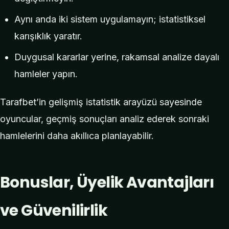
Aynı anda iki sistem uygulamayın; istatistiksel
karışıklık yaratır.
Duygusal kararlar yerine, rakamsal analize dayalı
hamleler yapın.
Tarafbet’in gelişmiş istatistik arayüzü sayesinde
oyuncular, geçmiş sonuçları analiz ederek sonraki
hamlelerini daha akıllıca planlayabilir.
Bonuslar, Üyelik Avantajları
ve Güvenilirlik