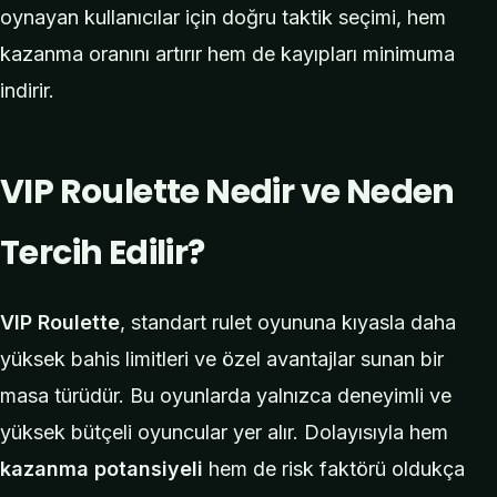
oynayan kullanıcılar için doğru taktik seçimi, hem
kazanma oranını artırır hem de kayıpları minimuma
indirir.
VIP Roulette Nedir ve Neden
Tercih Edilir?
VIP Roulette
, standart rulet oyununa kıyasla daha
yüksek bahis limitleri ve özel avantajlar sunan bir
masa türüdür. Bu oyunlarda yalnızca deneyimli ve
yüksek bütçeli oyuncular yer alır. Dolayısıyla hem
kazanma potansiyeli
hem de risk faktörü oldukça