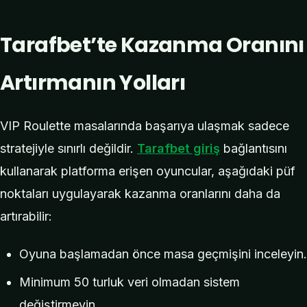
Tarafbet’te Kazanma Oranını
Artırmanın Yolları
VIP Roulette masalarında başarıya ulaşmak sadece
stratejiyle sınırlı değildir.
Tarafbet giriş
bağlantısını
kullanarak platforma erişen oyuncular, aşağıdaki püf
noktaları uygulayarak kazanma oranlarını daha da
artırabilir:
Oyuna başlamadan önce masa geçmişini inceleyin.
Minimum 50 turluk veri olmadan sistem
değiştirmeyin.