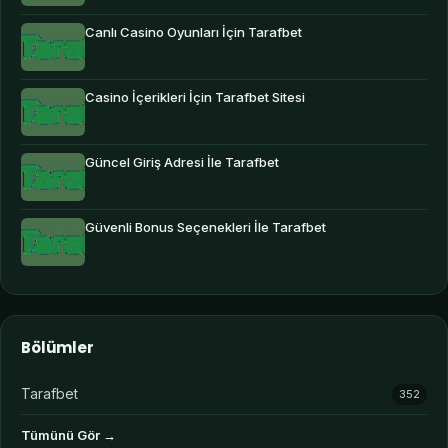
Canlı Casino Oyunları İçin Tarafbet
Casino İçerikleri İçin Tarafbet Sitesi
Güncel Giriş Adresi İle Tarafbet
Güvenli Bonus Seçenekleri İle Tarafbet
Bölümler
Tarafbet
352
Tümünü Gör →