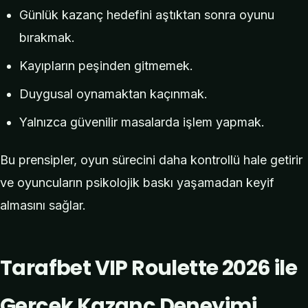
Günlük kazanç hedefini aştıktan sonra oyunu
bırakmak.
Kayıpların peşinden gitmemek.
Duygusal oynamaktan kaçınmak.
Yalnızca güvenilir masalarda işlem yapmak.
Bu prensipler, oyun sürecini daha kontrollü hale getirir
ve oyuncuların psikolojik baskı yaşamadan keyif
almasını sağlar.
Tarafbet VIP Roulette 2026 ile
Gerçek Kazanç Deneyimi