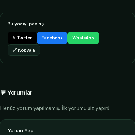
Bu yazıyı paylaş
𝕏 Twitter
Facebook
WhatsApp
🔗 Kopyala
💬 Yorumlar
Henüz yorum yapılmamış. İlk yorumu siz yapın!
Yorum Yap