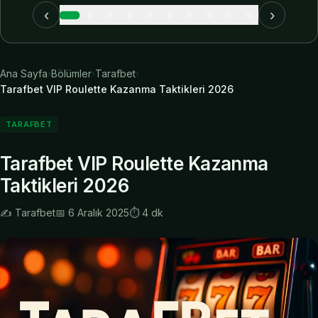
‹
›
Ana Sayfa
›
Bölümler
›
Tarafbet
›
Tarafbet VIP Roulette Kazanma Taktikleri 2026
TARAFBET
Tarafbet VIP Roulette Kazanma
Taktikleri 2026
✍️ Tarafbet
📅 6 Aralık 2025
⏱️ 4 dk