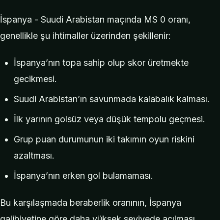
İspanya - Suudi Arabistan maçında MS 0 oranı,
genellikle şu ihtimaller üzerinden şekillenir:
İspanya’nın topa sahip olup skor üretmekte
gecikmesi.
Suudi Arabistan’ın savunmada kalabalık kalması.
İlk yarının golsüz veya düşük tempolu geçmesi.
Grup puan durumunun iki takımın oyun riskini
azaltması.
İspanya’nın erken gol bulamaması.
Bu karşılaşmada beraberlik oranının, İspanya
galibiyetine göre daha yüksek seviyede açılması