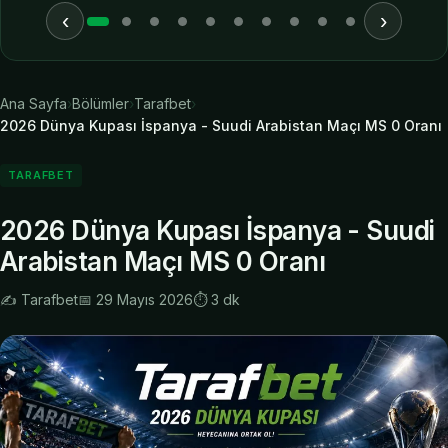
‹
›
Ana Sayfa
›
Bölümler
›
Tarafbet
›
2026 Dünya Kupası İspanya - Suudi Arabistan Maçı MS 0 Oranı
TARAFBET
2026 Dünya Kupası İspanya - Suudi
Arabistan Maçı MS 0 Oranı
✍️ Tarafbet
📅 29 Mayıs 2026
⏱️ 3 dk