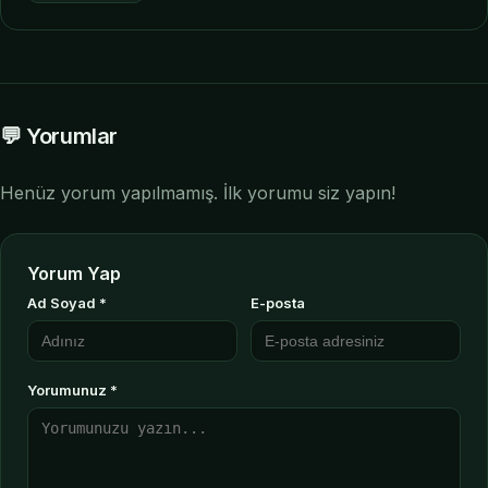
💬 Yorumlar
Henüz yorum yapılmamış. İlk yorumu siz yapın!
Yorum Yap
Ad Soyad *
E-posta
Yorumunuz *