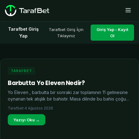
Tarafbet Giriş
Tarafbet Giriş İçin
Giriş Yap - Kayıt
Yap
Tıklayınız
Ol
TARAFBET
Barbutta Yo Eleven Nedir?
Yo Eleven , barbutta bir sonraki zar toplamının 11 gelmesine
oynanan tek atışlık bir bahistir. Masa dilinde bu bahis çoğu
zaman sadece “Yo” diye …
Tarafbet
·
4 Ağustos 2026
Yazıyı Oku →