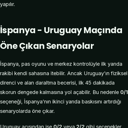
yapılır.
İspanya - Uruguay Maçında
Öne Çıkan Senaryolar
İspanya, pas oyunu ve merkez kontrolüyle ilk yarıda
rakibi kendi sahasına itebilir. Ancak Uruguay’ın fiziksel
direnci ve alan daraltma becerisi, ilk 45 dakikada
skorun dengede kalmasına yol açabilir. Bu nedenle
0/1
seçeneği, İspanya’nın ikinci yarıda baskısını artırdığı
senaryolarda öne çıkar.
Uruguay açısından ise
0/2
veya
2/2
gibi seçenekler