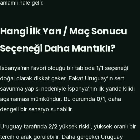
anlamlı hale gelir.
Hangi İlk Yarı / Maç Sonucu
Seçeneği Daha Mantıklı?
İspanya’nın favori olduğu bir tabloda
1/1
seçeneği
doğal olarak dikkat çeker. Fakat Uruguay’ın sert
savunma yapısı nedeniyle İspanya’nın ilk yarıda kilidi
açamaması mümkündür. Bu durumda
0/1
, daha
dengeli bir senaryo sunabilir.
Uruguay tarafında
2/2
yüksek riskli, yüksek oranlı bir
tercih olarak görülebilir. Daha gerçekçi Uruguay