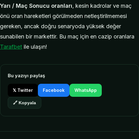
Yarı / Maç Sonucu oranları
, kesin kadrolar ve maç
önü oran hareketleri görülmeden netleştirilmemesi
gereken, ancak doğru senaryoda yüksek değer
sunabilen bir markettir. Bu maç için en cazip oranlara
Tarafbet
ile ulaşın!
Bu yazıyı paylaş
𝕏 Twitter
Facebook
WhatsApp
🔗 Kopyala