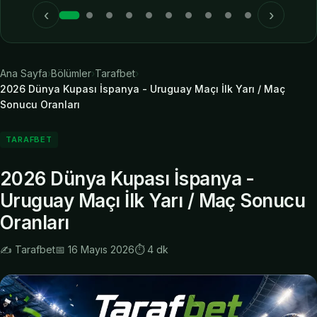
‹
›
Ana Sayfa
›
Bölümler
›
Tarafbet
›
2026 Dünya Kupası İspanya - Uruguay Maçı İlk Yarı / Maç
Sonucu Oranları
TARAFBET
2026 Dünya Kupası İspanya -
Uruguay Maçı İlk Yarı / Maç Sonucu
Oranları
✍️ Tarafbet
📅 16 Mayıs 2026
⏱️ 4 dk