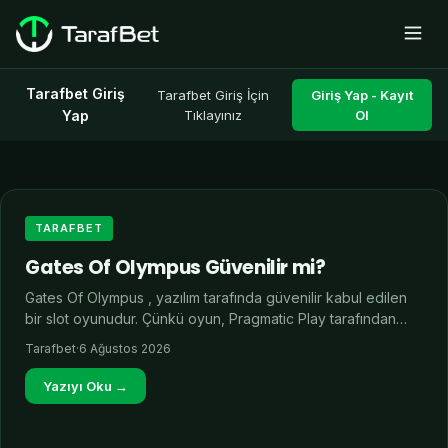
Tarafbet Giriş
Tarafbet Giriş İçin
Giriş Yap - Kayıt
Yap
Tıklayınız
Ol
TARAFBET
Gates Of Olympus Güvenilir mi?
Gates Of Olympus , yazılım tarafında güvenilir kabul edilen
bir slot oyunudur. Çünkü oyun, Pragmatic Play tarafından
geliştirilir ve RNG sistemiyle …
Tarafbet
·
6 Ağustos 2026
Yazıyı Oku →