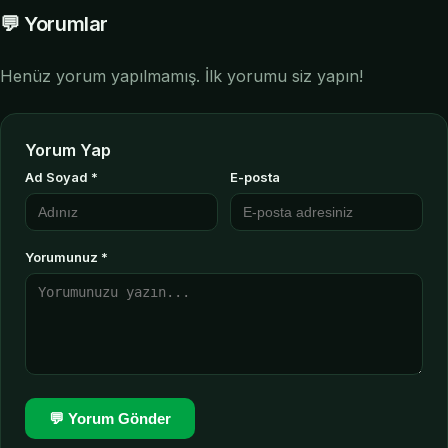
💬 Yorumlar
Henüz yorum yapılmamış. İlk yorumu siz yapın!
Yorum Yap
Ad Soyad *
E-posta
Yorumunuz *
💬 Yorum Gönder