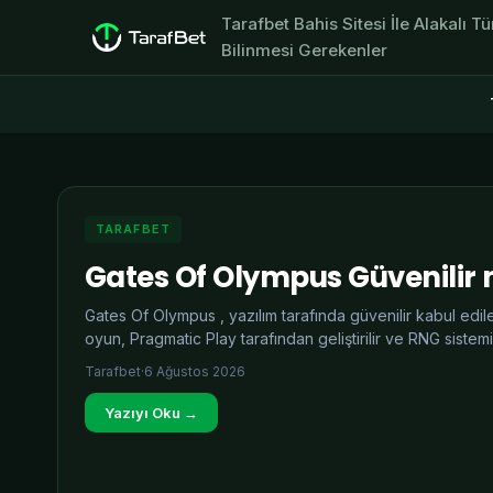
Tarafbet Bahis Sitesi İle Alakalı T
Bilinmesi Gerekenler
TARAFBET
Gates Of Olympus Güvenilir 
Gates Of Olympus , yazılım tarafında güvenilir kabul edil
oyun, Pragmatic Play tarafından geliştirilir ve RNG sistem
Tarafbet
·
6 Ağustos 2026
Yazıyı Oku →