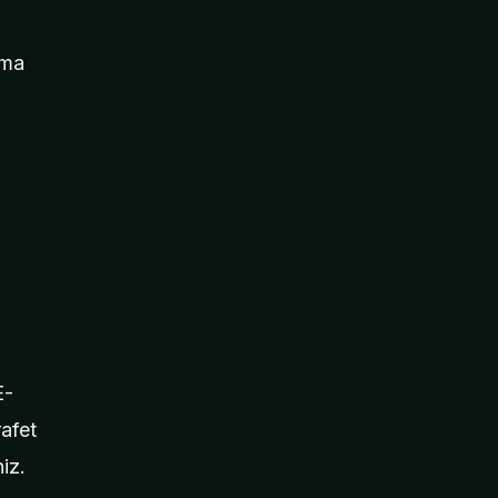
ıma
E-
rafet
iz.