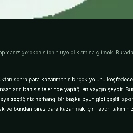
 yapmanız gereken sitenin üye ol kısmına gitmek. Burad
rduktan sonra para kazanmanın birçok yolunu keşfedece
 insanların bahis sitelerinde yaptığı en yaygın şeydir. Bu
veya seçtiğiniz herhangi bir başka oyun gibi çeşitli spor
nmak ve bundan biraz para kazanmak için favori takımını