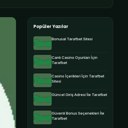
Popüler Yazılar
Bonusal Tarafbet Sitesi
Canlı Casino Oyunları İçin
Tarafbet
Casino İçerikleri İçin Tarafbet
Sitesi
Güncel Giriş Adresi İle Tarafbet
Güvenli Bonus Seçenekleri İle
Tarafbet