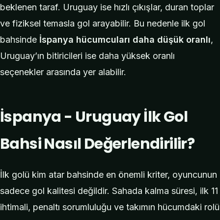
beklenen taraf. Uruguay ise hızlı çıkışlar, duran toplar
ve fiziksel temasla gol arayabilir. Bu nedenle ilk gol
bahsinde
İspanya hücumcuları daha düşük oranlı
,
Uruguay’ın bitiricileri ise daha yüksek oranlı
seçenekler arasında yer alabilir.
İspanya - Uruguay İlk Gol
Bahsi Nasıl Değerlendirilir?
İlk golü kim atar bahsinde en önemli kriter, oyuncunun
sadece gol kalitesi değildir. Sahada kalma süresi, ilk 11
ihtimali, penaltı sorumluluğu ve takımın hücumdaki rolü