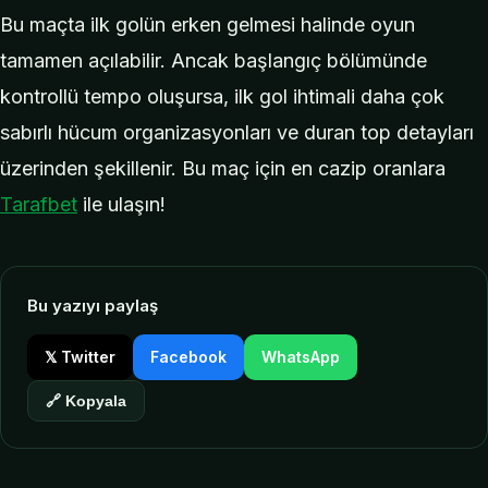
Bu maçta ilk golün erken gelmesi halinde oyun
tamamen açılabilir. Ancak başlangıç bölümünde
kontrollü tempo oluşursa, ilk gol ihtimali daha çok
sabırlı hücum organizasyonları ve duran top detayları
üzerinden şekillenir. Bu maç için en cazip oranlara
Tarafbet
ile ulaşın!
Bu yazıyı paylaş
𝕏 Twitter
Facebook
WhatsApp
🔗 Kopyala