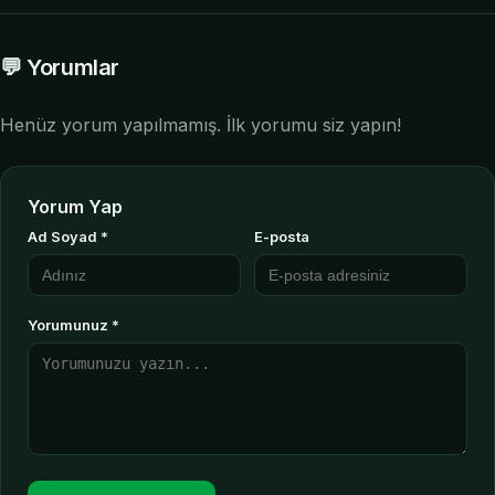
💬 Yorumlar
Henüz yorum yapılmamış. İlk yorumu siz yapın!
Yorum Yap
Ad Soyad *
E-posta
Yorumunuz *