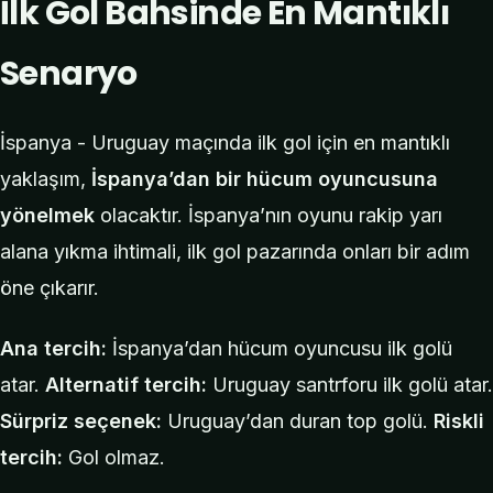
İlk Gol Bahsinde En Mantıklı
Senaryo
İspanya - Uruguay maçında ilk gol için en mantıklı
yaklaşım,
İspanya’dan bir hücum oyuncusuna
yönelmek
olacaktır. İspanya’nın oyunu rakip yarı
alana yıkma ihtimali, ilk gol pazarında onları bir adım
öne çıkarır.
Ana tercih:
İspanya’dan hücum oyuncusu ilk golü
atar.
Alternatif tercih:
Uruguay santrforu ilk golü atar.
Sürpriz seçenek:
Uruguay’dan duran top golü.
Riskli
tercih:
Gol olmaz.