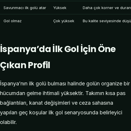
Savunmacı ilk golü atar
Yüksek
Daha çok korner ve duran 
Gol olmaz
Çok yüksek
Bu kalite seviyesinde düşük
İspanya’da İlk Gol İçin Öne
Çıkan Profil
İspanya’nın ilk golü bulması halinde golün organize bir
hücumdan gelme ihtimali yüksektir. Takımın kısa pas
bağlantıları, kanat değişimleri ve ceza sahasına
yapılan geç koşular ilk gol senaryosunda belirleyici
olabilir.