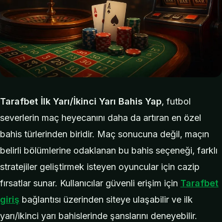
Tarafbet İlk Yarı/İkinci Yarı Bahis Yap
, futbol
severlerin maç heyecanını daha da artıran en özel
bahis türlerinden biridir. Maç sonucuna değil, maçın
belirli bölümlerine odaklanan bu bahis seçeneği, farklı
stratejiler geliştirmek isteyen oyuncular için cazip
fırsatlar sunar. Kullanıcılar güvenli erişim için
Tarafbet
giriş
bağlantısı üzerinden siteye ulaşabilir ve ilk
yarı/ikinci yarı bahislerinde şanslarını deneyebilir.