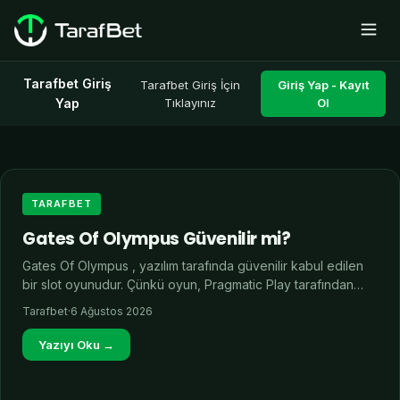
Tarafbet Giriş
Tarafbet Giriş İçin
Giriş Yap - Kayıt
Yap
Tıklayınız
Ol
TARAFBET
Gates Of Olympus Güvenilir mi?
Gates Of Olympus , yazılım tarafında güvenilir kabul edilen
bir slot oyunudur. Çünkü oyun, Pragmatic Play tarafından
geliştirilir ve RNG sistemiyle …
Tarafbet
·
6 Ağustos 2026
Yazıyı Oku →