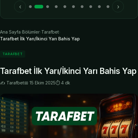
‹
›
Ana Sayfa
›
Bölümler
›
Tarafbet
›
Tarafbet İlk Yarı/İkinci Yarı Bahis Yap
TARAFBET
Tarafbet İlk Yarı/İkinci Yarı Bahis Yap
✍️ Tarafbet
📅 15 Ekim 2025
⏱️ 4 dk