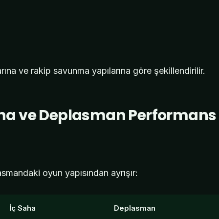
na ve rakip savunma yapılarına göre şekillendirilir.
aha ve Deplasman Performans
asmandaki oyun yapısından ayrışır:
İç Saha
Deplasman