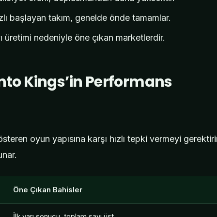
ızlı başlayan takım, genelde önde tamamlar.
yı üretimi nedeniyle öne çıkan marketlerdir.
nto Kings’in Performans
österen oyun yapısına karşı hızlı tepki vermeyi gerektiri
unar.
Öne Çıkan Bahisler
İlk yarı sonucu, toplam sayı üst