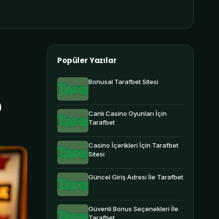
Popüler Yazılar
Bonusal Tarafbet Sitesi
p
Canlı Casino Oyunları İçin
Tarafbet
Casino İçerikleri İçin Tarafbet
Sitesi
Güncel Giriş Adresi İle Tarafbet
Güvenli Bonus Seçenekleri İle
Tarafbet