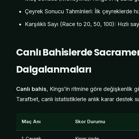
Çeyrek Sonucu Tahminleri: İlk çeyreklerde h
Karşılıklı Sayı (Race to 20, 50, 100): Hızlı sa
Canlı Bahislerde Sacrame
Dalgalanmaları
Canlı bahis
, Kings’in ritmine göre değişkenlik g
Tarafbet, canlı istatistiklerle anlık karar destek s
Maç Anı
Skor Durumu
1. Çeyrek
Kings önde