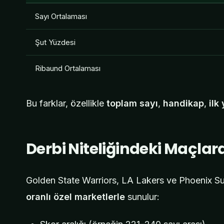
Sayı Ortalaması
Şut Yüzdesi
Ribaund Ortalaması
Bu farklar, özellikle
toplam sayı
,
handikap
,
ilk
Derbi Niteliğindeki Maçlar
Golden State Warriors, LA Lakers ve Phoenix Sun
oranlı özel marketlerle
sunulur: