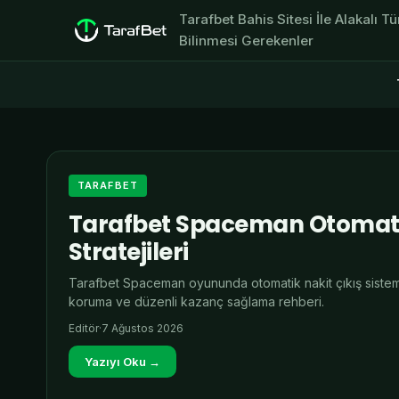
Tarafbet Bahis Sitesi İle Alakalı T
Bilinmesi Gerekenler
TARAFBET
Tarafbet Spaceman Otomatik
Stratejileri
Tarafbet Spaceman oyununda otomatik nakit çıkış sistemi
koruma ve düzenli kazanç sağlama rehberi.
Editör
·
7 Ağustos 2026
Yazıyı Oku →