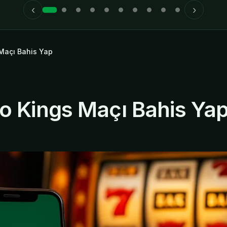
‹
›
Maçı Bahis Yap
o Kings Maçı Bahis Ya