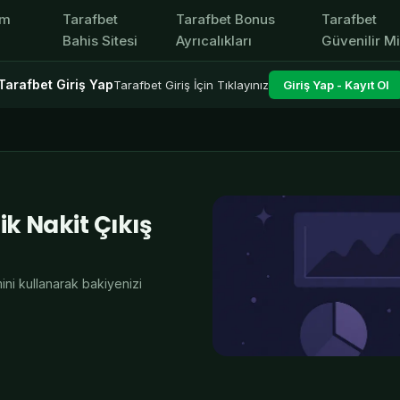
üm
Tarafbet
Tarafbet Bonus
Tarafbet
Bahis Sitesi
Ayrıcalıkları
Güvenilir M
Tarafbet Giriş Yap
Tarafbet Giriş İçin Tıklayınız
Giriş Yap - Kayıt Ol
 Nakit Çıkış
ni kullanarak bakiyenizi