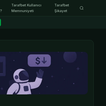
Tarafbet Kullanıcı
Tarafbet
i?
Memnuniyeti
Şikayet
TA
Ga
Gate
oyun
Tara
Y