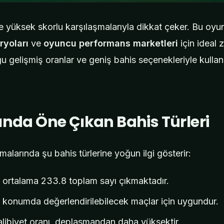
yüksek skorlu karşılaşmalarıyla dikkat çeker. Bu oyu
ryoları
ve
oyuncu performans marketleri
için ideal 
 gelişmiş oranlar ve geniş bahis seçenekleriyle kullanı
nda Öne Çıkan Bahis Türleri
malarında şu bahis türlerine yoğun ilgi gösterir:
 ortalama 233.8 toplam sayı çıkmaktadır.
 konumda değerlendirilebilecek maçlar için uygundur.
libiyet oranı, deplasmandan daha yüksektir.