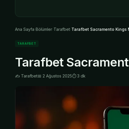
Ana Sayfa
›
Bölümler
›
Tarafbet
›
Tarafbet Sacramento Kings 
TARAFBET
Tarafbet Sacrament
✍️ Tarafbet
📅 2 Ağustos 2025
⏱️ 3 dk