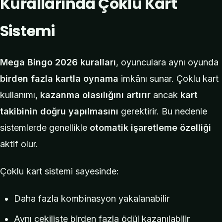
Kurallarında Çoklu Kart
Sistemi
Mega Bingo 2026 kuralları
, oyunculara aynı oyunda
birden fazla kartla oynama
imkânı sunar. Çoklu kart
kullanımı,
kazanma olasılığını artırır
ancak
kart
takibinin doğru yapılmasını
gerektirir. Bu nedenle
sistemlerde genellikle
otomatik işaretleme özelliği
aktif olur.
Çoklu kart sistemi sayesinde:
Daha fazla kombinasyon yakalanabilir
Aynı çekilişte birden fazla ödül kazanılabilir