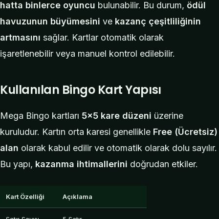
hatta binlerce oyuncu
bulunabilir. Bu durum,
ödül
havuzunun büyümesini
ve
kazanç çeşitliliğinin
artmasını
sağlar. Kartlar otomatik olarak
işaretlenebilir veya manuel kontrol edilebilir.
Kullanılan Bingo Kart Yapısı
Mega Bingo kartları
5x5 kare düzeni
üzerine
kuruludur. Kartın orta karesi genellikle
Free (Ücretsiz)
alan
olarak kabul edilir ve otomatik olarak dolu sayılır.
Bu yapı,
kazanma ihtimallerini
doğrudan etkiler.
Kart Özelliği
Açıklama
Satır Sayısı
5 Satır