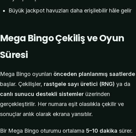
Büyük jackpot havuzları daha erişilebilir hâle gelir
Mega Bingo Çekiliş ve Oyun
Süresi
Mega Bingo oyunları
önceden planlanmış saatlerde
başlar. Çekilişler,
rastgele sayı üretici (RNG)
ya da
canlı sunucu destekli sistemler
üzerinden
gerçekleştirilir. Her numara eşit olasılıkla çekilir ve
sonuçlar anlık olarak ekrana yansıtılır.
Bir Mega Bingo oturumu ortalama
5–10 dakika
sürer.