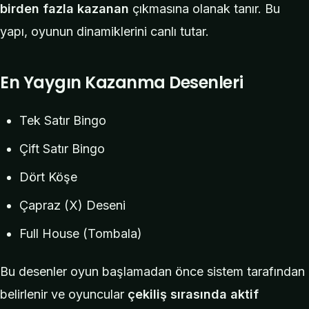
birden fazla kazanan
çıkmasına olanak tanır. Bu
yapı, oyunun dinamiklerini canlı tutar.
En Yaygın Kazanma Desenleri
Tek Satır Bingo
Çift Satır Bingo
Dört Köşe
Çapraz (X) Deseni
Full House (Tombala)
Bu desenler oyun başlamadan önce sistem tarafından
belirlenir ve oyuncular
çekiliş sırasında aktif