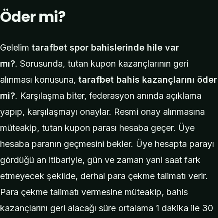
Öder mi?
Gelelim
tarafbet spor bahislerinde hile var
mı?
. Sorusunda, tutan kupon kazançlarının geri
alınması konusuna,
tarafbet bahis kazançlarını öder
mi?
. Karşılaşma biter, federasyon anında açıklama
yapıp, karşılaşmayı onaylar. Resmi onay alınmasına
müteakip, tutan kupon parası hesaba geçer. Üye
hesaba paranın geçmesini bekler. Üye hesapta parayı
gördüğü an itibariyle, gün ve zaman yani saat fark
etmeyecek şekilde, derhal para çekme talimatı verir.
Para çekme talimatı vermesine müteakip, bahis
kazançlarını geri alacağı süre ortalama 1 dakika ile 30