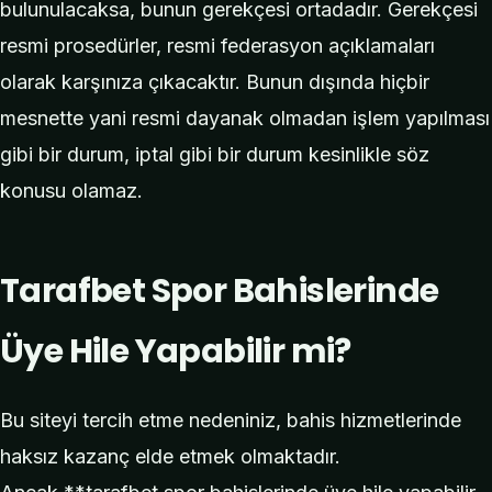
bulunulacaksa, bunun gerekçesi ortadadır. Gerekçesi
resmi prosedürler, resmi federasyon açıklamaları
olarak karşınıza çıkacaktır. Bunun dışında hiçbir
mesnette yani resmi dayanak olmadan işlem yapılması
gibi bir durum, iptal gibi bir durum kesinlikle söz
konusu olamaz.
Tarafbet Spor Bahislerinde
Üye Hile Yapabilir mi?
Bu siteyi tercih etme nedeniniz, bahis hizmetlerinde
haksız kazanç elde etmek olmaktadır.