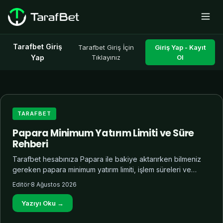
Tarafbet Giriş
Tarafbet Giriş İçin
Giriş Yap - Kayıt
Yap
Tıklayınız
Ol
TARAFBET
Papara Minimum Yatırım Limiti ve Süre
Rehberi
Tarafbet hesabınıza Papara ile bakiye aktarırken bilmeniz
gereken papara minimum yatırım limiti, işlem süreleri ve
adımları bu rehberde incelenmektedir.
Editör
·
8 Ağustos 2026
Yazıyı Oku →