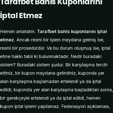
Tarafbet Bahis Kuponlarını
İptal Etmez
Hemen anlatalım.
Tarafbet bahis kuponlarını iptal
etmez
. Ancak resmi bir işlem meydana gelmiş ise,
resmi bir prosedürdür. Ve bu durum oluşmuş ise, iptal
etme hakkı tabii ki bulunmaktadır. Nedir buradaki
sistem? Buradaki sistem şudur. Bir karşılaşma tercih
ettiniz, bir kupon meydana getirdiniz, kuponda yer
alan karşılaşma başlamadan ertelendi ya da iptal
edildi, kuponda yer alan karşılaşma başladıktan sonra,
bir gerekçeyle ertelendi ya da iptal edildi, hemen
kupon iptal işlemi yapılamaz. Federasyon açıklaması,