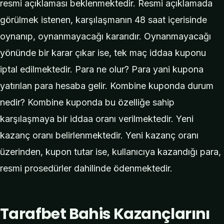
resmi açıklaması beklenmektedir. Resmi açıklamada
görülmek istenen, karşılaşmanın 48 saat içerisinde
oynanıp, oynanmayacağı kararıdır. Oynanmayacağı
yönünde bir karar çıkar ise, tek maç iddaa kuponu
iptal edilmektedir. Para ne olur? Para yani kupona
yatırılan para hesaba gelir. Kombine kuponda durum
nedir? Kombine kuponda bu özelliğe sahip
karşılaşmaya bir iddaa oranı verilmektedir. Yeni
kazanç oranı belirlenmektedir. Yeni kazanç oranı
üzerinden, kupon tutar ise, kullanıcıya kazandığı para,
resmi prosedürler dahilinde ödenmektedir.
Tarafbet Bahis Kazançlarını