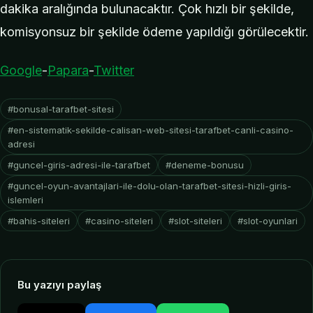
dakika aralığında bulunacaktır. Çok hızlı bir şekilde,
komisyonsuz bir şekilde ödeme yapıldığı görülecektir.
Google
-
Papara
-
Twitter
#bonusal-tarafbet-sitesi
#en-sistematik-sekilde-calisan-web-sitesi-tarafbet-canli-casino-
adresi
#guncel-giris-adresi-ile-tarafbet
#deneme-bonusu
#guncel-oyun-avantajlari-ile-dolu-olan-tarafbet-sitesi-hizli-giris-
islemleri
#bahis-siteleri
#casino-siteleri
#slot-siteleri
#slot-oyunlari
Bu yazıyı paylaş