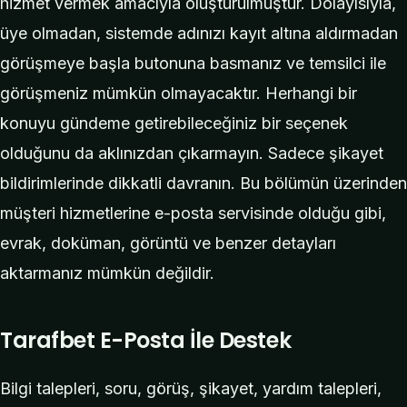
hizmet vermek amacıyla oluşturulmuştur. Dolayısıyla,
üye olmadan, sistemde adınızı kayıt altına aldırmadan
görüşmeye başla butonuna basmanız ve temsilci ile
görüşmeniz mümkün olmayacaktır. Herhangi bir
konuyu gündeme getirebileceğiniz bir seçenek
olduğunu da aklınızdan çıkarmayın. Sadece şikayet
bildirimlerinde dikkatli davranın. Bu bölümün üzerinden
müşteri hizmetlerine e-posta servisinde olduğu gibi,
evrak, doküman, görüntü ve benzer detayları
aktarmanız mümkün değildir.
Tarafbet E-Posta İle Destek
Bilgi talepleri, soru, görüş, şikayet, yardım talepleri,