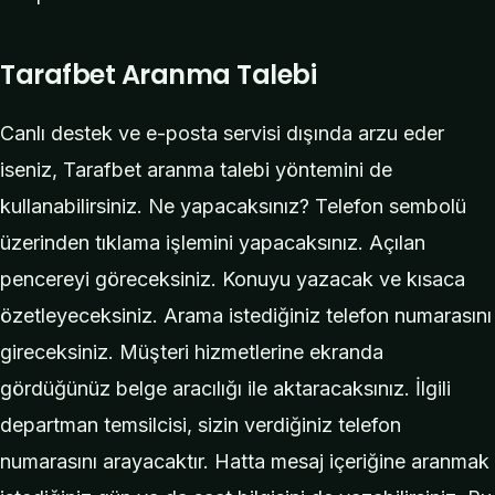
Tarafbet Aranma Talebi
Canlı destek ve e-posta servisi dışında arzu eder
iseniz, Tarafbet aranma talebi yöntemini de
kullanabilirsiniz. Ne yapacaksınız? Telefon sembolü
üzerinden tıklama işlemini yapacaksınız. Açılan
pencereyi göreceksiniz. Konuyu yazacak ve kısaca
özetleyeceksiniz. Arama istediğiniz telefon numarasını
gireceksiniz. Müşteri hizmetlerine ekranda
gördüğünüz belge aracılığı ile aktaracaksınız. İlgili
departman temsilcisi, sizin verdiğiniz telefon
numarasını arayacaktır. Hatta mesaj içeriğine aranmak