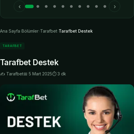
‹
›
Ana Sayfa
›
Bölümler
›
Tarafbet
›
Tarafbet Destek
TARAFBET
Tarafbet Destek
✍️ Tarafbet
📅 5 Mart 2025
⏱️ 3 dk