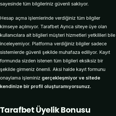
sayesinde tüm bilgileriniz güvenli saklıyor.
Hesap açma işlemlerinde verdiğiniz tüm bilgiler
kimseye açılmıyor. Tarafbet Ayrıca siteye üye olan
kullanıcılara ait bilgileri müşteri hizmetleri yetkilileri bile
inceleyemiyor. Platforma verdiğiniz bilgiler sadece
sistemlerde güvenli şekilde muhafaza ediliyor. Kayıt
formunda sizden istenen tüm bilgileri eksiksiz bir
şekilde girmeniz önemli. Aksi halde kayıt formunu
onaylama işleminiz
gerçekleşmiyor ve sitede
kendinize bir profil oluşturamıyorsunuz.
Tarafbet Üyelik Bonusu