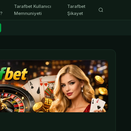
Tarafbet Kullanıcı
Tarafbet
i?
Memnuniyeti
Şikayet
TA
Ba
Yo E
bahi
Tara
Y