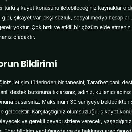
Her türlü şikayet konusunu iletebileceğiniz kaynaklar ol
 gibi, şikayet var, ekşi sözlük, sosyal medya hesapları
e gerek yoktur. Çok hızlı ve etkili bir çözüm elde etmenin
anız olacaktır.
orun Bildirimi
iniz iletişim türlerinden bir tanesini, Tarafbet canlı dest
anlı destek butonuna tıklarsınız, adınız, kullanıcı adınız
nuna basarsınız. Maksimum 30 saniyeye bekledikten 
e gelecektir. Karşılaştığınız olumsuzluğu, şikayet kon
nceleyecek ve gerekli cevabı sizlere verecek, yaşadığınız
. Eğer bildirim yaptığınızda ya da hakkınızı aradığınızd