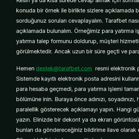
Kesin ya da kısa sürede cevap almak için sormanız
konuda bir örnek ile birlikte sizlere açıklamada
sorduğunuz soruları cevaplayalım. Tarafbet nasıl ş
açıklamada bulunalım. Örneğimiz para yatırma iş
yatırma talep formunu doldurup, müşteri hizmetl
görülmektedir. Ancak uzun bir süre geçti ve paran
Hemen
destek@tarafbet.com
resmi elektronik p
Sistemde kayıtlı elektronik posta adresini kulla
para hesaba geçmedi, para yatırma işlemi tamaml
bölümüne inin. Buraya önce adınızı, soyadınızı, 
paralellik gösterecek açıklamayı yapın. Hangi gü
yazın. Elinizde bir dekont ya da ekran görüntüs
bunları da göndereceğiniz bildirime ilave olarak 