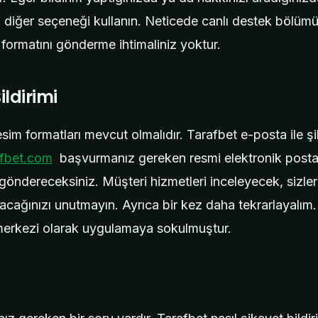
, diğer seçeneği kullanın. Neticede canlı destek bölüm
formatını gönderme ihtimaliniz yoktur.
ildirimi
im formatları mevcut olmalıdır. Tarafbet e-posta ile ş
fbet.com
başvurmanız gereken resmi elektronik post
 göndereceksiniz. Müşteri hizmetleri inceleyecek, sizle
cağınızı unutmayın. Ayrıca bir kez daha tekrarlayalım.
 merkezi olarak uygulamaya sokulmuştur.