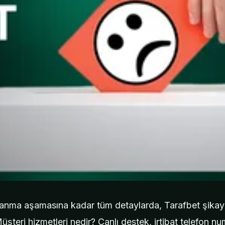
lanma aşamasına kadar tüm detaylarda, Tarafbet şikay
Müşteri hizmetleri nedir? Canlı destek, irtibat telefon n