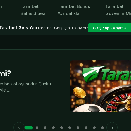
üm
Tarafbet
Tarafbet Bonus
Tarafbet
Bahis Sitesi
Ayrıcalıkları
Güvenilir M
Tarafbet Giriş Yap
Tarafbet Giriş İçin Tıklayınız
Giriş Yap - Kayıt Ol
mi?
en bir slot oyunudur. Çünkü
iyle …
‹
›