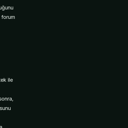
duğunu
, forum
ek ile
sonra,
usunu
a,