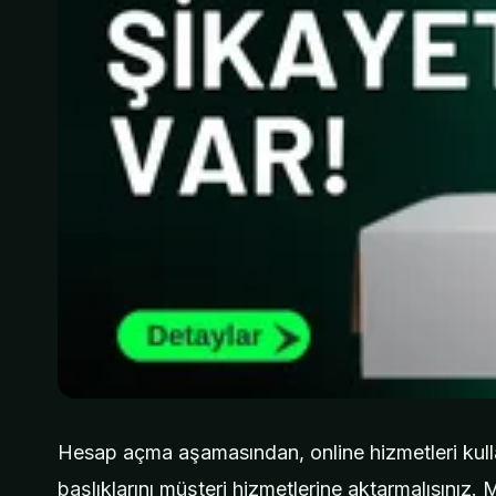
Hesap açma aşamasından, online hizmetleri kul
başlıklarını müşteri hizmetlerine aktarmalısınız. 