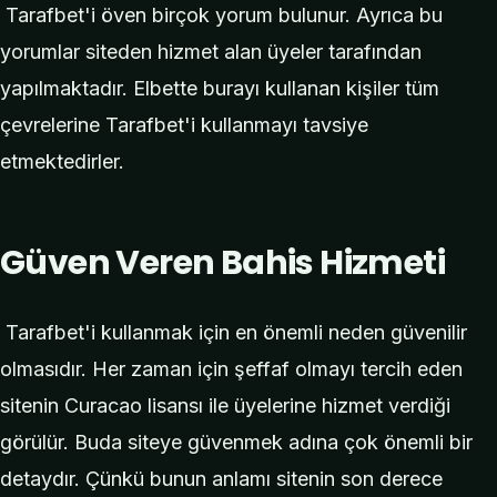
Tarafbet'i öven birçok yorum bulunur. Ayrıca bu
yorumlar siteden hizmet alan üyeler tarafından
yapılmaktadır. Elbette burayı kullanan kişiler tüm
çevrelerine Tarafbet'i kullanmayı tavsiye
etmektedirler.
Güven Veren Bahis Hizmeti
Tarafbet'i kullanmak için en önemli neden güvenilir
olmasıdır. Her zaman için şeffaf olmayı tercih eden
sitenin Curacao lisansı ile üyelerine hizmet verdiği
görülür. Buda siteye güvenmek adına çok önemli bir
detaydır. Çünkü bunun anlamı sitenin son derece