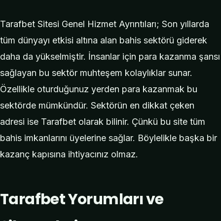
Tarafbet Sitesi Genel Hizmet Ayrıntıları; Son yıllarda
tüm dünyayı etkisi altına alan bahis sektörü giderek
daha da yükselmiştir. İnsanlar için para kazanma şansı
sağlayan bu sektör muhteşem kolaylıklar sunar.
Özellikle oturduğunuz yerden para kazanmak bu
sektörde mümkündür. Sektörün en dikkat çeken
adresi ise Tarafbet olarak bilinir. Çünkü bu site tüm
bahis imkanlarını üyelerine sağlar. Böylelikle başka bir
kazanç kapısına ihtiyacınız olmaz.
Tarafbet Yorumları ve