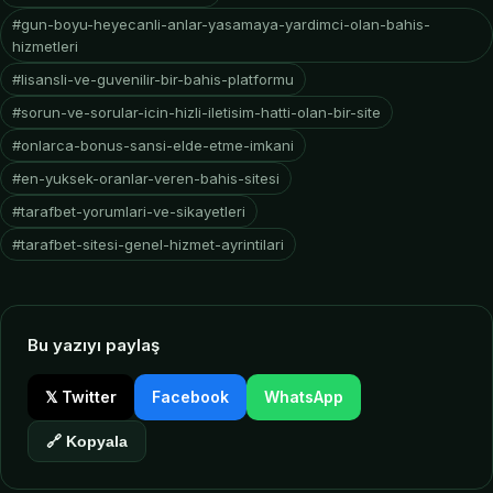
#gun-boyu-heyecanli-anlar-yasamaya-yardimci-olan-bahis-
hizmetleri
#lisansli-ve-guvenilir-bir-bahis-platformu
#sorun-ve-sorular-icin-hizli-iletisim-hatti-olan-bir-site
#onlarca-bonus-sansi-elde-etme-imkani
#en-yuksek-oranlar-veren-bahis-sitesi
#tarafbet-yorumlari-ve-sikayetleri
#tarafbet-sitesi-genel-hizmet-ayrintilari
Bu yazıyı paylaş
𝕏 Twitter
Facebook
WhatsApp
🔗 Kopyala