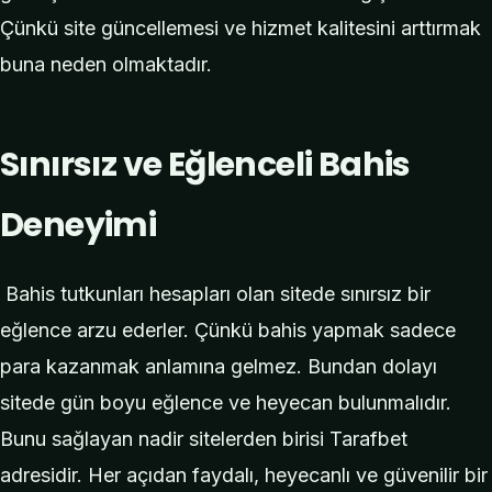
Çünkü site güncellemesi ve hizmet kalitesini arttırmak
buna neden olmaktadır.
Sınırsız ve Eğlenceli Bahis
Deneyimi
Bahis tutkunları hesapları olan sitede sınırsız bir
eğlence arzu ederler. Çünkü bahis yapmak sadece
para kazanmak anlamına gelmez. Bundan dolayı
sitede gün boyu eğlence ve heyecan bulunmalıdır.
Bunu sağlayan nadir sitelerden birisi Tarafbet
adresidir. Her açıdan faydalı, heyecanlı ve güvenilir bir