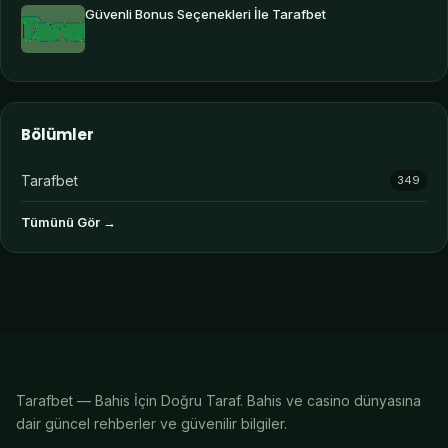
Güvenli Bonus Seçenekleri İle Tarafbet
Bölümler
Tarafbet
349
Tümünü Gör →
Tarafbet — Bahis İçin Doğru Taraf. Bahis ve casino dünyasına
dair güncel rehberler ve güvenilir bilgiler.