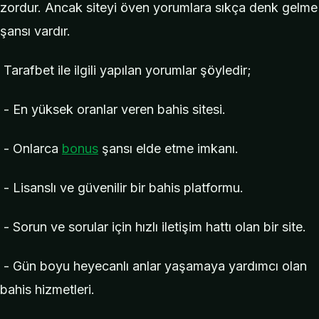
zordur. Ancak siteyi öven yorumlara sıkça denk gelme
şansı vardır.
Tarafbet ile ilgili yapılan yorumlar şöyledir;
- En yüksek oranlar veren bahis sitesi.
- Onlarca
bonus
şansı elde etme imkanı.
- Lisanslı ve güvenilir bir bahis platformu.
- Sorun ve sorular için hızlı iletişim hattı olan bir site.
- Gün boyu heyecanlı anlar yaşamaya yardımcı olan
bahis hizmetleri.