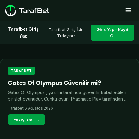
Tarafbet Giriş
Tarafbet Giriş İçin
Giriş Yap - Kayıt
Yap
Tıklayınız
Ol
TARAFBET
Gates Of Olympus Güvenilir mi?
Gates Of Olympus , yazılım tarafında güvenilir kabul edilen
bir slot oyunudur. Çünkü oyun, Pragmatic Play tarafından
geliştirilir ve RNG sistemiyle …
Tarafbet
·
6 Ağustos 2026
Yazıyı Oku →