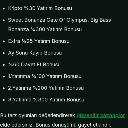
Kripto %30 Yatırım Bonusu
Sweet Bonanza Gate Of Olympus, Big Bass
Bonanza %300 Yatırım Bonusu
Extra %25 Yatırım Bonusu
Ay Sonu Kayıp Bonusu
%60 Davet Et Bonusu
1.Yatırıma %100 Yatırım Bonusu
2.Yatırıma %200 Yatırım Bonusu
3.Yatırıma %300 Yatırım Bonusu
Bu tarz oyunları değerlendirerek
güvenilir kazançlar
elde edersiniz. Bonus dönüşümü gayet etkindir.