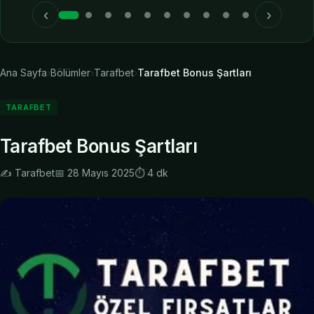
‹
›
Ana Sayfa
›
Bölümler
›
Tarafbet
›
Tarafbet Bonus Şartları
TARAFBET
Tarafbet Bonus Şartları
✍️ Tarafbet
📅 28 Mayıs 2025
⏱️ 4 dk