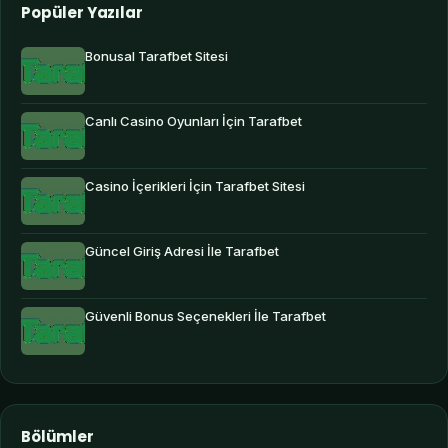
Popüler Yazılar
Bonusal Tarafbet Sitesi
Canlı Casino Oyunları İçin Tarafbet
Casino İçerikleri İçin Tarafbet Sitesi
Güncel Giriş Adresi İle Tarafbet
Güvenli Bonus Seçenekleri İle Tarafbet
Bölümler