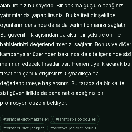
alabilirsiniz bu sayede. Bir bakıma güçlü olacağınız
yatırımlar da yapabilirsiniz. Bu kaliteli bir şekilde
oyunların içerisinde daha da verimli olmanızı sağlatır.
Bu güvenilirlik açısından da aktif bir şekilde online
bahislerinizi değerlendirmenizi sağlatır. Bonus ve diğer
kampanyalar üzerinden bakılınca da site içerisinde sizi
memnun edecek fırsatlar var. Hemen üyelik açarak bu
fırsatlara çabuk erişirsiniz. Oynadıkça da
değerlendirmeye başlarsınız. Bu tarzda da bir kalite
sizi güvenilirlikle de daha net olacağınız bir
promosyon düzeni bekliyor.
#tarafbet-slot-makineleri
#tarafbet-slot-odulleri
#tarafbet-slot-jackpot
#tarafbet-jackpot-oyunu