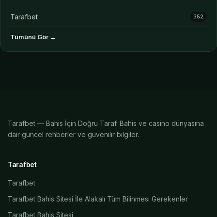
Tarafbet
352
Tümünü Gör →
Tarafbet — Bahis İçin Doğru Taraf. Bahis ve casino dünyasına
dair güncel rehberler ve güvenilir bilgiler.
Tarafbet
Tarafbet
Tarafbet Bahis Sitesi İle Alakalı Tüm Bilinmesi Gerekenler
Tarafbet Bahis Sitesi