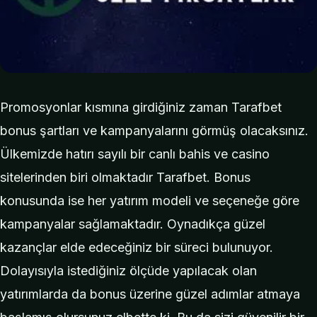
Promosyonlar kısmına girdiğiniz zaman Tarafbet
bonus şartları ve kampanyalarını görmüş olacaksınız.
Ülkemizde hatırı sayılı bir canlı bahis ve casino
sitelerinden biri olmaktadır Tarafbet. Bonus
konusunda ise her yatırım modeli ve seçeneğe göre
kampanyalar sağlamaktadır. Oynadıkça güzel
kazançlar elde edeceğiniz bir süreci bulunuyor.
Dolayısıyla istediğiniz ölçüde yapılacak olan
yatırımlarda da bonus üzerine güzel adımlar atmaya