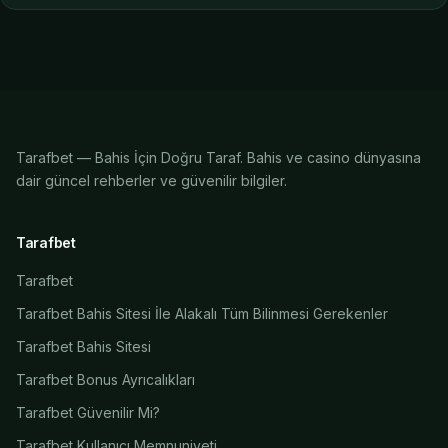
Tarafbet — Bahis İçin Doğru Taraf. Bahis ve casino dünyasına
dair güncel rehberler ve güvenilir bilgiler.
Tarafbet
Tarafbet
Tarafbet Bahis Sitesi İle Alakalı Tüm Bilinmesi Gerekenler
Tarafbet Bahis Sitesi
Tarafbet Bonus Ayrıcalıkları
Tarafbet Güvenilir Mi?
Tarafbet Kullanıcı Memnuniyeti