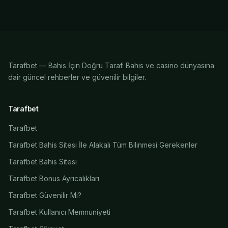
Tarafbet — Bahis İçin Doğru Taraf. Bahis ve casino dünyasına
dair güncel rehberler ve güvenilir bilgiler.
Tarafbet
Tarafbet
Tarafbet Bahis Sitesi İle Alakalı Tüm Bilinmesi Gerekenler
Tarafbet Bahis Sitesi
Tarafbet Bonus Ayrıcalıkları
Tarafbet Güvenilir Mi?
Tarafbet Kullanıcı Memnuniyeti