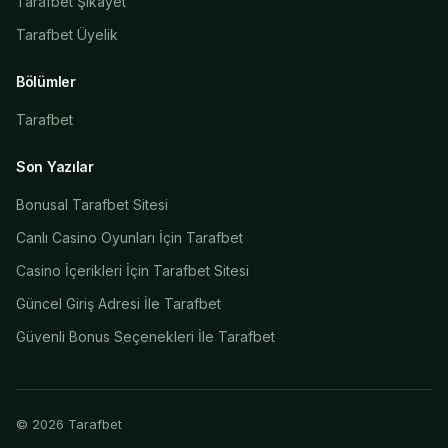
Tarafbet Şikayet
Tarafbet Üyelik
Bölümler
Tarafbet
Son Yazılar
Bonusal Tarafbet Sitesi
Canlı Casino Oyunları İçin Tarafbet
Casino İçerikleri İçin Tarafbet Sitesi
Güncel Giriş Adresi İle Tarafbet
Güvenli Bonus Seçenekleri İle Tarafbet
© 2026 Tarafbet