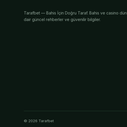
Tarafbet — Bahis İçin Doğru Taraf. Bahis ve casino dü
dair güncel rehberler ve güvenilir bilgiler.
© 2026 Tarafbet