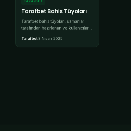
TARAFBET
Tarafbet Bahis Tüyoları
Tarafbet bahis tüyoları, uzmanlar
tarafından hazırlanan ve kullanıcılara
bahislerinde yardımcı olacak
Tarafbet
·
8 Nisan 2025
ipuçlarıdır. Verilen tüyolar
istatistiklerin …