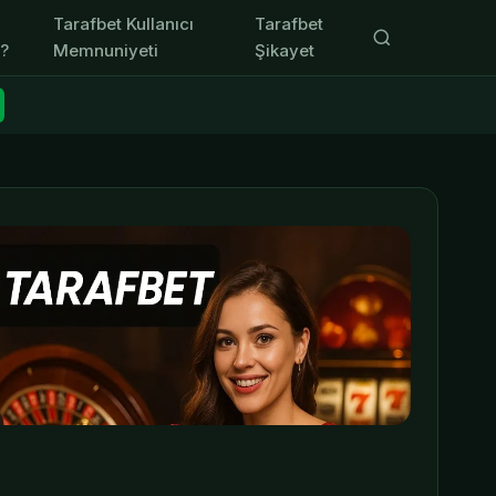
Tarafbet Kullanıcı
Tarafbet
i?
Memnuniyeti
Şikayet
TA
Ba
Boxc
gene
Tara
Y