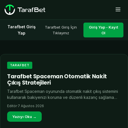
Tarafbet Giriş
Tarafbet Giriş İçin
Giriş Yap - Kayıt
Yap
Tıklayınız
Ol
TARAFBET
Tarafbet Spaceman Otomatik Nakit
Çıkış Stratejileri
Tarafbet Spaceman oyununda otomatik nakit çıkış sistemini
kullanarak bakiyenizi koruma ve düzenli kazanç sağlama
rehberi.
Editör
·
7 Ağustos 2026
Yazıyı Oku →