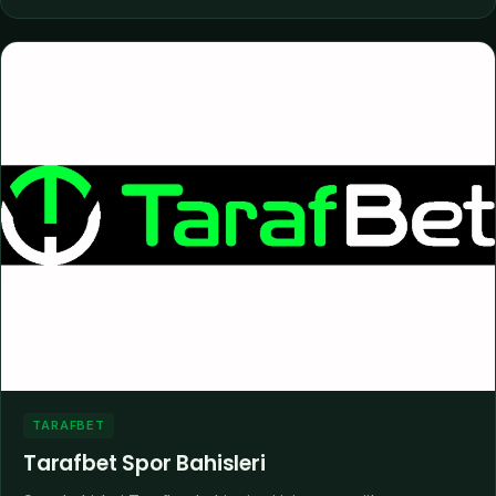
TARAFBET
Tarafbet Spor Bahisleri