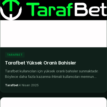
TARAFBET
Tarafbet Yüksek Oranlı Bahisler
Tarafbet kullanıcıları için yüksek oranlı bahisler sunmaktadır.
Böylece daha fazla kazanma ihtimali kullanıcıları memnun
eden bir detaydır. Diğer …
Tarafbet
·
4 Nisan 2025